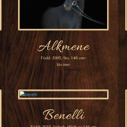
Alkmene
Född: 2005, Sto, 140 cm*
läs mer
Benelli
Född: 2019, Valack, Höjd: ca 146 cm