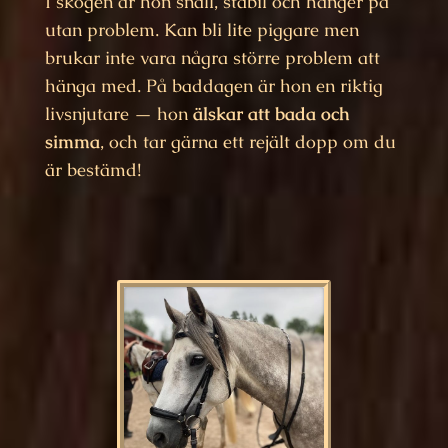
I skogen är hon snäll, stabil och hänger på
utan problem. Kan bli lite piggare men
brukar inte vara några större problem att
hänga med. På baddagen är hon en riktig
livsnjutare — hon
älskar att bada och
simma
, och tar gärna ett rejält dopp om du
är bestämd!