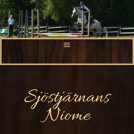
Sjöstjärnans
Niome