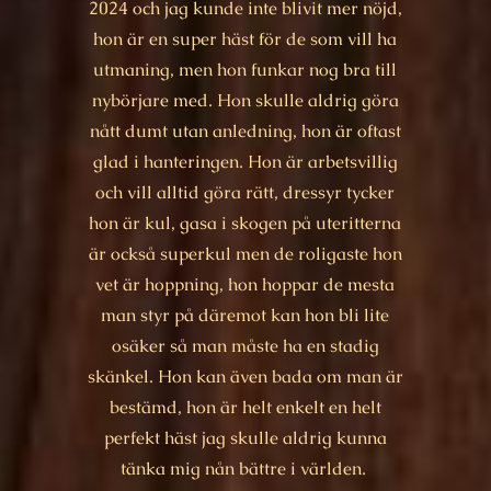
2024 och jag kunde inte blivit mer nöjd,
hon är en super häst för de som vill ha
utmaning, men hon funkar nog bra till
nybörjare med. Hon skulle aldrig göra
nått dumt utan anledning, hon är oftast
glad i hanteringen. Hon är arbetsvillig
och vill alltid göra rätt, dressyr tycker
hon är kul, gasa i skogen på uteritterna
är också superkul men de roligaste hon
vet är hoppning, hon hoppar de mesta
man styr på däremot kan hon bli lite
osäker så man måste ha en stadig
skänkel. Hon kan även bada om man är
bestämd, hon är helt enkelt en helt
perfekt häst jag skulle aldrig kunna
tänka mig nån bättre i världen.