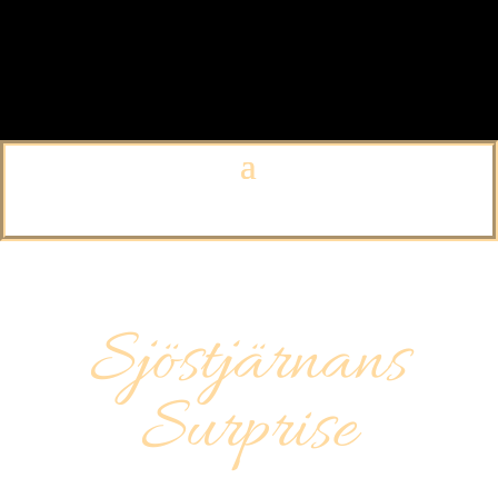
Sjöstjärnans
Surprise