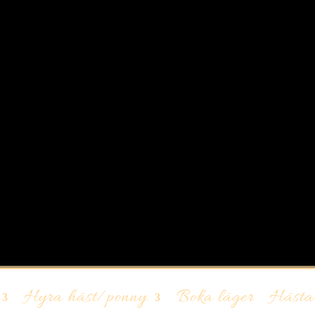
Hyra häst/ponny
Boka läger
Hästar