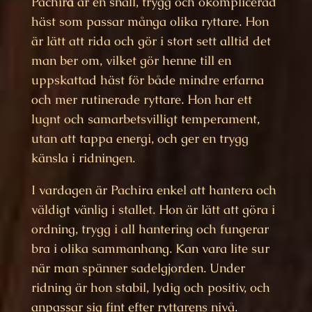
Pachir
a
är en snäll, trygg och okomplicerad
häst som passar många olika ryttare. Hon
är lätt att rida och gör i stort sett alltid det
man ber om, vilket gör henne till en
uppskattad häst för både mindre erfarna
och mer rutinerade ryttare. Hon har ett
lugnt och samarbetsvilligt temperament,
utan att tappa energi, och ger en trygg
känsla i ridningen.
I vardagen är Pachira enkel att hantera och
väldigt vänlig i stallet. Hon är lätt att göra i
ordning, trygg i all hantering och fungerar
bra i olika sammanhang. Kan vara lite sur
när man spänner sadelgjorden. Under
ridning är hon stabil, lydig och positiv, och
anpassar sig fint efter ryttarens nivå.