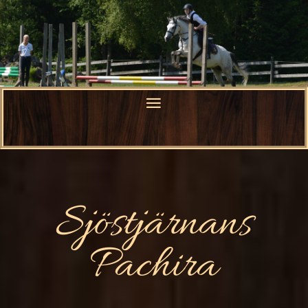
Sjöstjärnans
Pachira