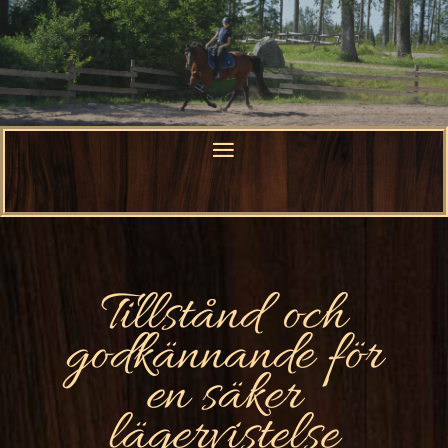
Tillstånd och
godkännande för
en säker
lägervistelse