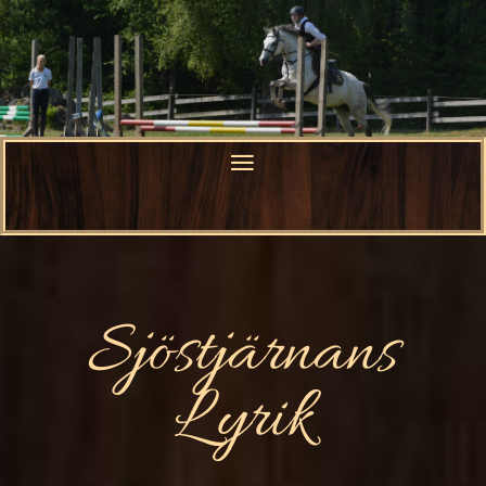
Sjöstjärnans
Lyrik