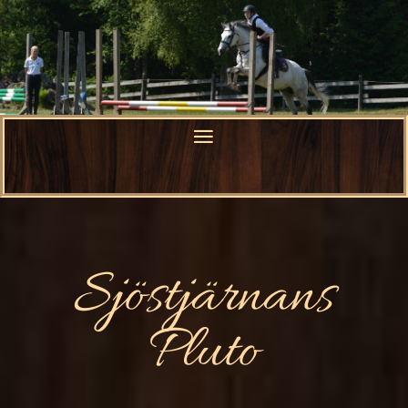
Sjöstjärnans
Pluto