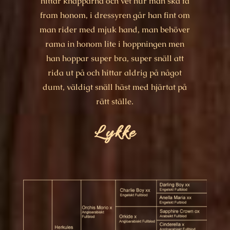
hittar knapparna och vet hur man ska få
fram honom, i dressyren går han fint om
man rider med mjuk hand, man behöver
rama in honom lite i hoppningen men
han hoppar super bra, super snäll att
rida ut på och hittar
aldrig på något
dumt, väldigt snäll häst med hjärtat på
rätt ställe.
Lykke